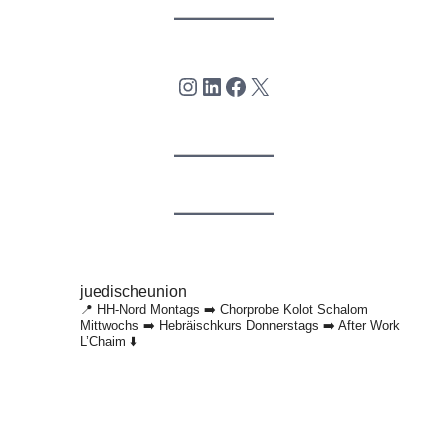
Instagram
LinkedIn
Facebook
X
juedischeunion
📍 HH-Nord
Montags ➡️ Chorprobe Kolot Schalom
Mittwochs ➡️ Hebräischkurs
Donnerstags ➡️ After Work
L’Chaim
⬇️