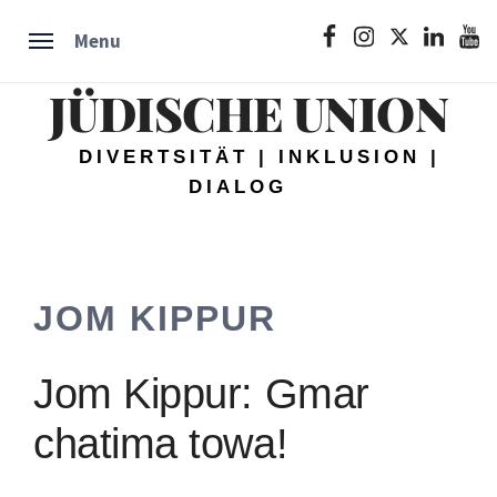
Skip
JU
JU
JU
JU
JU
Menu
to
on
on
on
on
on
Facebook
Instagram
Twitter
LinkedIn
YouTu
content
JÜDISCHE UNION
DIVERTSITÄT | INKLUSION |
DIALOG
JOM KIPPUR
Jom Kippur: Gmar
chatima towa!