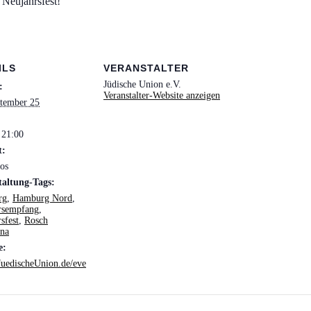
 Neujahrsfest!
ILS
VERANSTALTER
Jüdische Union e.V.
:
Veranstalter-Website anzeigen
ptember 25
 21:00
t:
os
taltung-Tags:
rg
,
Hamburg Nord
,
rsempfang
,
sfest
,
Rosch
na
e:
/JuedischeUnion.de/eve