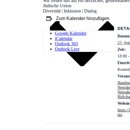
Wir freuen uns auf ein herzliches, gemeinsames
Jüdische Union
Diversität | Inklusion | Dialog
Zum Kalender hinzufügen
DETA
Google Kalender
Datum
iCalendar
23. Se
Outlook 365
Outlook Live
Zeit:
18:00 -
Eintrit
Kostenl
Verans
Hambu
Neujah
Neujahr
HaScha
Websit
https:/
nts