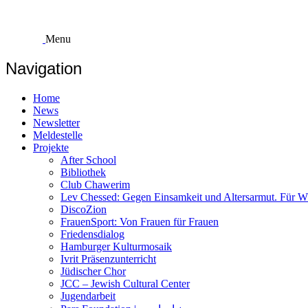
Skip
to
content
Menu
Navigation
Home
News
Newsletter
Meldestelle
Projekte
After School
Bibliothek
Club Chawerim
Lev Chessed: Gegen Einsamkeit und Altersarmut. Für Wü
DiscoZion
FrauenSport: Von Frauen für Frauen
Friedensdialog
Hamburger Kulturmosaik
Ivrit Präsenzunterricht
Jüdischer Chor
JCC – Jewish Cultural Center
Jugendarbeit