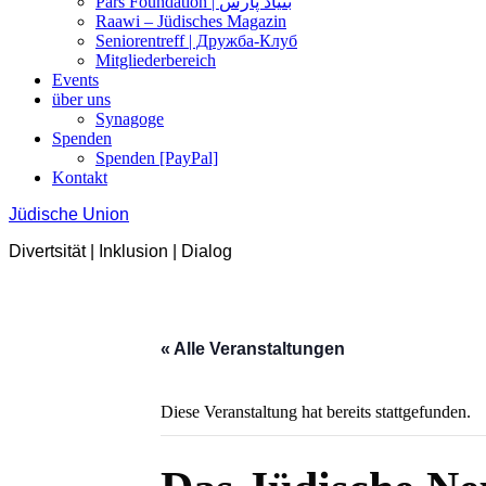
Pars Foundation | بنیاد پارس
Raawi – Jüdisches Magazin
Seniorentreff | Дружба-Клуб
Mitgliederbereich
Events
über uns
Synagoge
Spenden
Spenden [PayPal]
Kontakt
Jüdische Union
Divertsität | Inklusion | Dialog
« Alle Veranstaltungen
Diese Veranstaltung hat bereits stattgefunden.