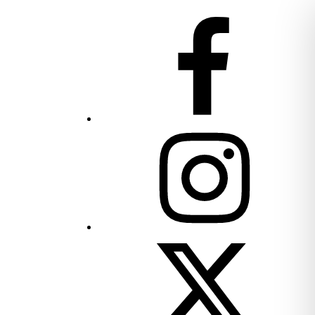
JU
on
Facebook
JU
on
Instagram
JU
on
Twitter