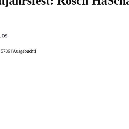
ujahrsfest: Rosch HaSch
LOS