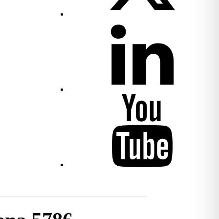
JU
on
LinkedIn
JU
on
YouTube