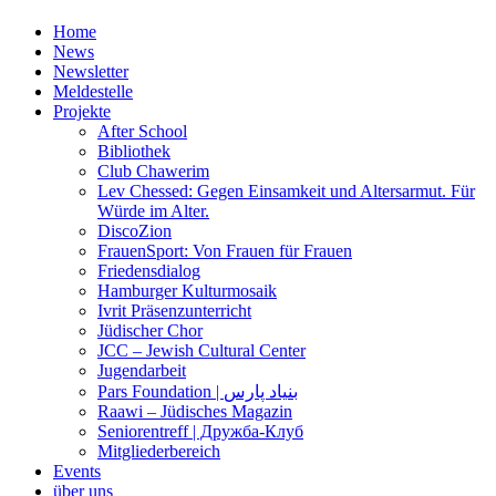
Home
News
Newsletter
Meldestelle
Projekte
After School
Bibliothek
Club Chawerim
Lev Chessed: Gegen Einsamkeit und Altersarmut. Für
Würde im Alter.
DiscoZion
FrauenSport: Von Frauen für Frauen
Friedensdialog
Hamburger Kulturmosaik
Ivrit Präsenzunterricht
Jüdischer Chor
JCC – Jewish Cultural Center
Jugendarbeit
Pars Foundation | بنیاد پارس
Raawi – Jüdisches Magazin
Seniorentreff | Дружба-Клуб
Mitgliederbereich
Events
über uns