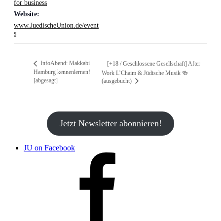
for business
Website:
www.JuedischeUnion.de/event
s
InfoAbend: Makkabi
[+18 / Geschlossene Gesellschaft] After
Hamburg kennenlernen!
Work L’Chaim & Jüdische Musik 🍻
[abgesagt]
(ausgebucht)
Jetzt Newsletter abonnieren!
JU on Facebook