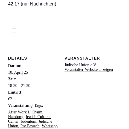
42 17 (nur Nachrichten)
Zum Kalender hinzufügen
DETAILS
VERANSTALTER
Jüdische Union e.V.
Datum:
Veranstalter-Website anzeigen
10. April 25
Zeit:
18:30 - 21:30
Eintritt:
€2
Veranstaltung-Tags:
After Work L’Chaim
,
Hamburg
,
Jewish Cultural
Center
,
Judentum
,
Jüdische
Union
,
Pre Pessach
,
Whatsapp