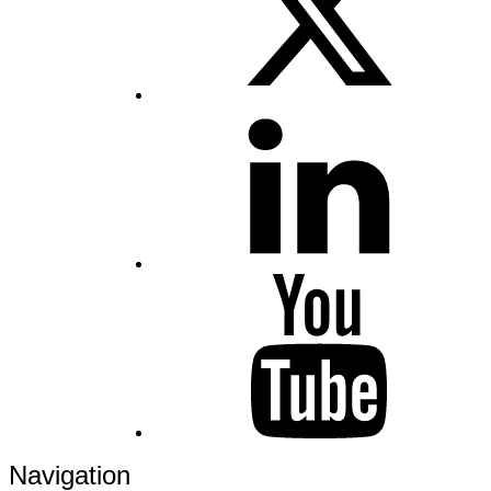
JU
on
LinkedIn
JU
on
YouTube
Navigation